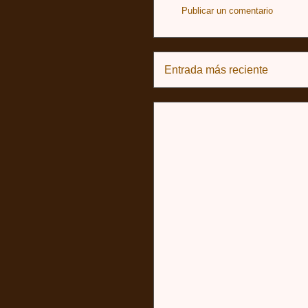
Publicar un comentario
Entrada más reciente