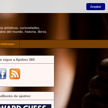
Aceptar
os artísticos, curiosidades,
os del mundo, historia, libros,
roblemas
o sigue a Ajedrez 365
 eBooks de ajedrez