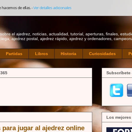
e hacemos de ellas.
-
Ver detalles adicionales
bre el ajedrez, noticias, actualidad, tutorial, aperturas, finales, estudi
ciega, ajedrez postal, ajedrez rápido, ajedrez y ordenadores, campeonat
Partidas
Libros
Historia
Curiosidades
P
 365
Subscríbete 
Los mejores
para jugar al ajedrez online