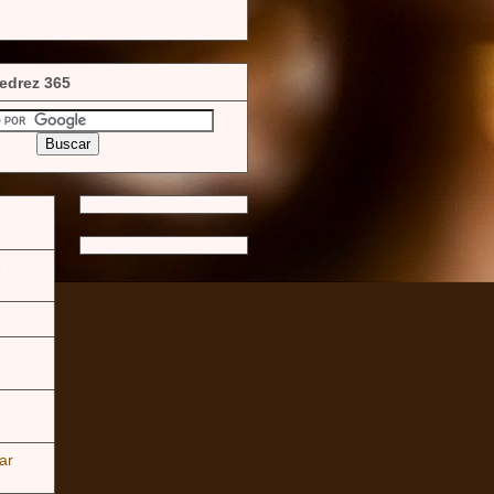
edrez 365
e
ar