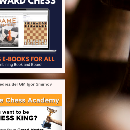
edrez del GM Igor Smirnov