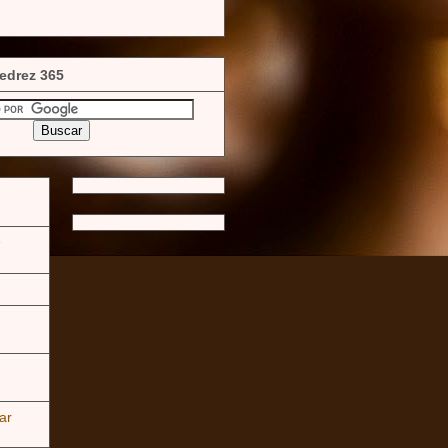
edrez 365
e
ar