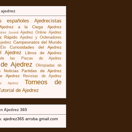
 ajedrez
as españoles
Ajedrecistas
Ajedrez a la Ciega
Ajedrez
Ajedrez Online
Ajedrez
edrez Juvenil
ez Rápido
Ajedrez y Ordenadores
Campeonatos del Mundo
Ajedrez
Curiosidades del Ajedrez
 Elo
el Ajedrez
Libros de Ajedrez
 de las Piezas de Ajedrez
 de Ajedrez
Olimpiadas de
s Noticias
Partidas de Ajedrez
e Ajedrez
Revistas de Ajedrez
Torneos de
de Ajedrez
Tutorial de Ajedrez
n Ajedrez 365
a: ajedrez365 arroba gmail.com