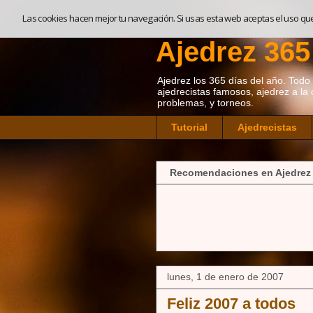
Las cookies hacen mejor tu navegación. Si usas esta web aceptas el uso qu
Ajedrez 365
Ajedrez los 365 días del año. Todo so
ajedrecistas famosos, ajedrez a la 
problemas, y torneos.
Tutorial
Ajedrecistas
Recomendaciones en Ajedrez
lunes, 1 de enero de 2007
Feliz 2007 a todos