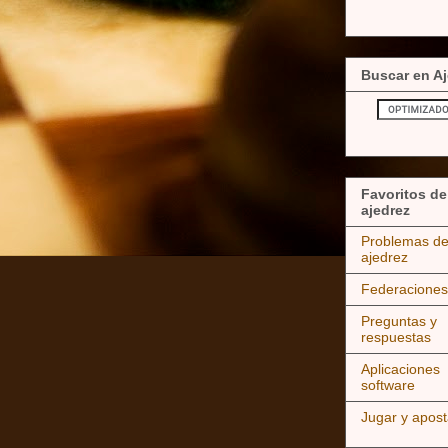
Buscar en Aj
Favoritos de
ajedrez
Problemas d
ajedrez
Federaciones
Preguntas y
respuestas
Aplicaciones
software
Jugar y apost