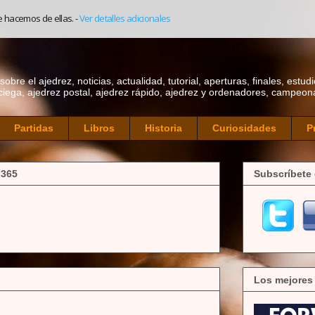
e hacemos de ellas.
-
Ver detalles adicionales
bre el ajedrez, noticias, actualidad, tutorial, aperturas, finales, estudi
ciega, ajedrez postal, ajedrez rápido, ajedrez y ordenadores, campeonat
Partidas
Libros
Historia
Curiosidades
P
 365
Subscríbete 
Los mejores