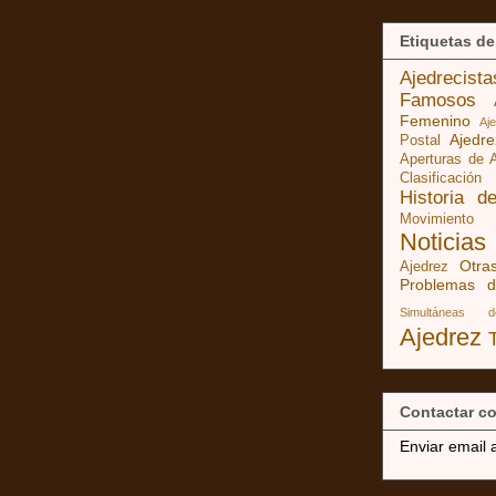
Etiquetas de
Ajedrecist
Famosos
Femenino
Aj
Ajedr
Postal
Aperturas de 
Clasificación
Historia d
Movimiento
Noticias
Otra
Ajedrez
Problemas d
Simultáneas 
Ajedrez
Contactar co
Enviar email 