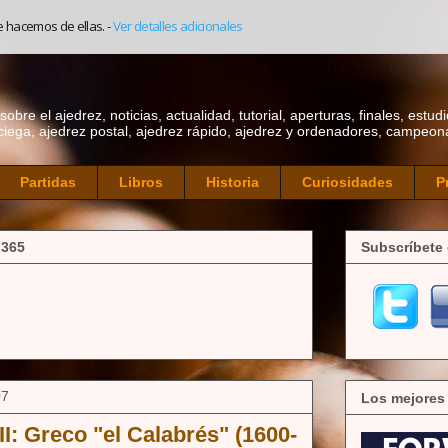
e hacemos de ellas.
-
Ver detalles adicionales
bre el ajedrez, noticias, actualidad, tutorial, aperturas, finales, estudi
ciega, ajedrez postal, ajedrez rápido, ajedrez y ordenadores, campeonat
Partidas
Libros
Historia
Curiosidades
P
 365
Subscríbete 
07
Los mejores
II: Greco "el Calabrés" (1600-