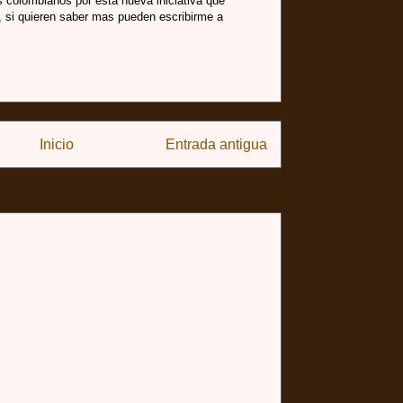
s colombianos por esta nueva iniciativa que
l, si quieren saber mas pueden escribirme a
Inicio
Entrada antigua