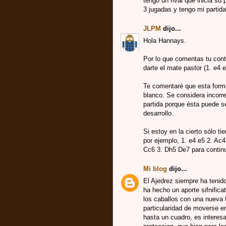
tengo un rival que inicia su p
3 jugadas y tengo mi partida
JLPM
dijo...
Hola Hannays.
Por lo que comentas tu contr
darte el mate pastor (1. e4
Te comentaré que esta form
blanco. Se considera incorre
partida porque ésta puede s
desarrollo.
Si estoy en la cierto sólo 
por ejemplo, 1. e4 e5 2. Ac
Cc6 3. Dh5 De7 para contin
Mi blog
dijo...
El Ajedrez siempre ha tenid
ha hecho un aporte sifnificat
los caballos con una nueva
particularidad de moverse e
hasta un cuadro, es interesan