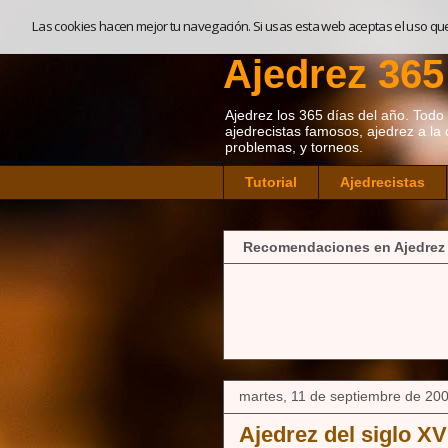
Las cookies hacen mejor tu navegación. Si usas esta web aceptas el uso qu
Ajedrez 365
Ajedrez los 365 días del año. Todo so
ajedrecistas famosos, ajedrez a la 
problemas, y torneos.
Tutorial
Ajedrecistas
Recomendaciones en Ajedrez
martes, 11 de septiembre de 20
Ajedrez del siglo XV