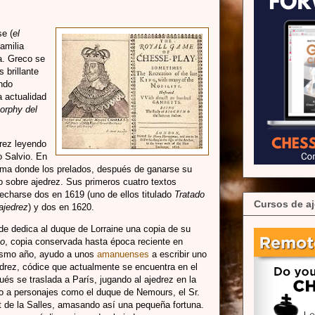
e (
el
familia
ia. Greco se
 brillante
ando
a actualidad
orphy del
drez leyendo
 Salvio. En
oma donde los prelados, después de ganarse su
ro sobre ajedrez. Sus primeros cuatro textos
echarse dos en 1619 (uno de ellos titulado
Tratado
Cursos de aj
 ajedrez
) y dos en 1620.
de dedica al duque de Lorraine una copia de su
to
, copia conservada hasta época reciente en
mismo año, ayudo a unos
amanuenses
a escribir uno
edrez, códice que actualmente se encuentra en el
ués se traslada a París, jugando al ajedrez en la
do a personajes como el duque de Nemours, el Sr.
t de la Salles, amasando así una pequeña fortuna.