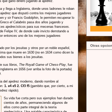
s que ganó dinero jugando al ajedrez.
 y llega a Inglaterra, donde unos ladrones le roban
e ajedrez que disputó contra los mejores jugadores
 y sir Francis Godolphin, le permiten recuperar lo
, Greco
el Calabrés
pasa dos años jugando y
ces ajedrecísticos para sus mecenas franceses.
 de Felipe IV, de donde sale invicto derrotando a
or entonces uno de los mejores jugadores
Otras opcion
do por los jesuitas y otros por un noble español,
estima que muere en 1630 (no en 1634 como dicen la
odos sus bienes a los jesuitas.
e sus libros,
The Royall Game of Chess-Play
, fue
glaterra en 1656 (ver arriba la foto de la portada)
9.
oria del ajedrez moderno, dando nombre al
ón:
1. e4 e5 2. Cf3 f5
(gambito que, por cierto, a mi
edrez rápido).
Su vida fue corta pero sus ejemplos han durado
cientos de años, permaneciendo algunos de
ellos como parte integral de la teoría
ajedrecística. Una notable característica de