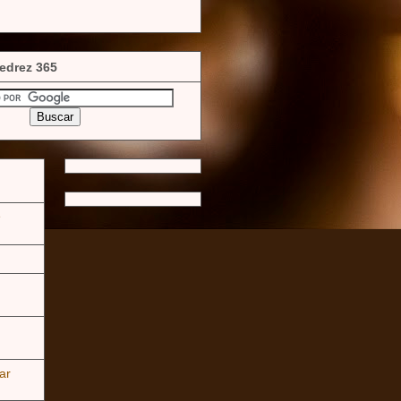
edrez 365
e
ar