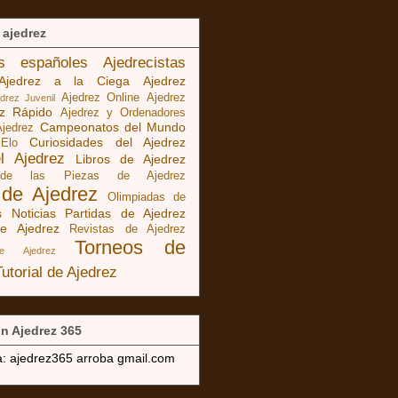
 ajedrez
as españoles
Ajedrecistas
Ajedrez a la Ciega
Ajedrez
Ajedrez Online
Ajedrez
edrez Juvenil
ez Rápido
Ajedrez y Ordenadores
Campeonatos del Mundo
Ajedrez
Curiosidades del Ajedrez
 Elo
el Ajedrez
Libros de Ajedrez
 de las Piezas de Ajedrez
 de Ajedrez
Olimpiadas de
s Noticias
Partidas de Ajedrez
e Ajedrez
Revistas de Ajedrez
Torneos de
de Ajedrez
Tutorial de Ajedrez
n Ajedrez 365
a: ajedrez365 arroba gmail.com