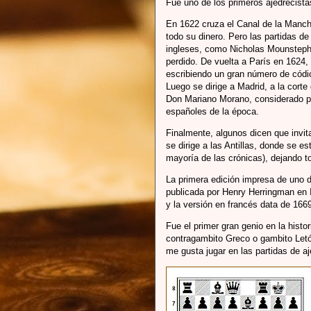
Fue uno de los primeros ajedrecista
En 1622 cruza el Canal de la Mancha
todo su dinero. Pero las partidas d
ingleses, como Nicholas Mounstephen
perdido. De vuelta a París en 1624
escribiendo un gran número de códi
Luego se dirige a Madrid, a la corte
Don Mariano Morano, considerado p
españoles de la época.
Finalmente, algunos dicen que invita
se dirige a las Antillas, donde se 
mayoría de las crónicas), dejando t
La primera edición impresa de uno d
publicada por Henry Herringman en In
y la versión en francés data de 166
Fue el primer gran genio en la hist
contragambito Greco o gambito Let
me gusta jugar en las partidas de aj