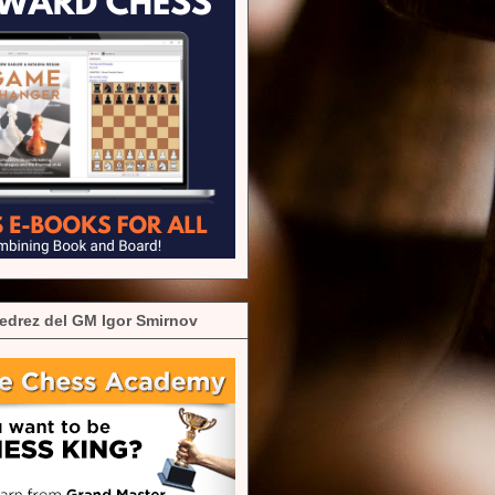
edrez del GM Igor Smirnov