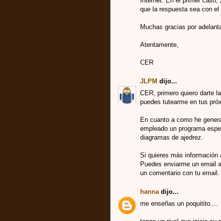
Internet. En el primer caso
que la respuesta sea con el
Muchas gracias por adelant
Atentamente,
CER
JLPM
dijo...
CER, primero quiero darte las
puedes tutearme en tus pró
En cuanto a como he generad
empleado un programa espec
diagramas de ajedrez.
Si quieres más información a
Puedes enviarme un email a
un comentario con tu email.
hanna
dijo...
me enseñas un poquitito....