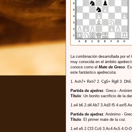
La combinación desarrollada por
el 
muy conocida en el ámbito ajedrecí
conoce como el
Mate de Greco
. Es
este fantástico ajedrecista:
1. Axh7+ Rxh7 2. Cg5+ Rg8 3. Dh5 A
Partida de ajedrez
: Greco - Anónim
Título
: Un bonito sacrificio de la d
1.e4 b6 2.d4 Ab7 3.Ad3 f5 4.exf5 
Partida de ajedrez
: Anónimo - Grec
Título
: El primer mate de la coz.
1.e4 e5 2.Cf3 Cc6 3.Ac4 Ac5 4.O-O