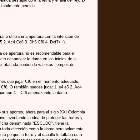
artida destapando a la reina y el alfil del rey, 2-
 totalmente perdida
ario utiliza una apertura con la intención de
 e5 2. Ac4 Cc6 3. Dh5 Cf6 4. Dxf7++).
a de apertura no es recomendable para el
cto desarrollar la dama en los inicios de la
er atacada perdiendo valiosos tiempos de
tienes que jugar Cf6 en el momento adecuado,
4 Cf6. O también puedes jugar 1. e4 e5 2. Ac4
uar con 4... Cf6 amenazando la dama.
o sus aportes, ahora para el siglo XXI Colombia
ivo inventando la idea de proteger las torres y
 ficha denominada "ESCUDO", tiene la
n toda dirección como la dama pero solamente
te porque la torre y el caballo le faltaba esta