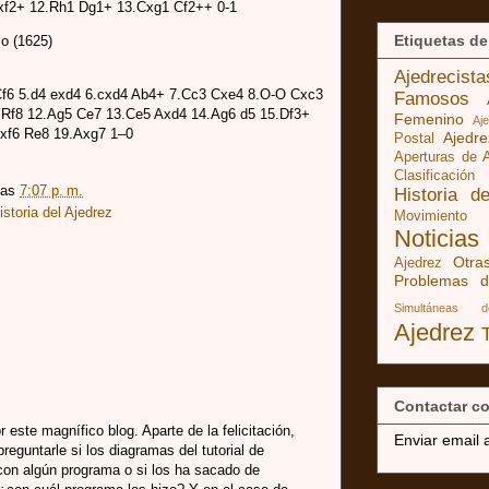
xf2+ 12.Rh1 Dg1+ 13.Cxg1 Cf2++ 0-1
Etiquetas de
o (1625)
Ajedrecist
Cf6 5.d4 exd4 6.cxd4 Ab4+ 7.Cc3 Cxe4 8.O-O Cxc3
Famosos
 Rf8 12.Ag5 Ce7 13.Ce5 Axd4 14.Ag6 d5 15.Df3+
Femenino
Aj
Axf6 Re8 19.Axg7 1–0
Ajedr
Postal
Aperturas de 
Clasificación
las
7:07 p. m.
Historia d
istoria del Ajedrez
Movimiento
Noticias
Otra
Ajedrez
Problemas d
Simultáneas 
Ajedrez
Contactar co
or este magnífico blog. Aparte de la felicitación,
Enviar email 
reguntarle si los diagramas del tutorial de
con algún programa o si los ha sacado de