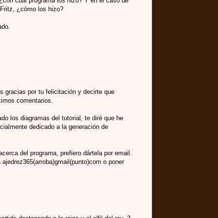
, ¿con cuál programa los hizo? Y en el caso de
 Fritz, ¿cómo los hizo?
ado.
 gracias por tu felicitación y decirte que
ximos comentarios.
o los diagramas del tutorial, te diré que he
ialmente dedicado a la generación de
cerca del programa, prefiero dártela por email.
 ajedrez365(arroba)gmail(punto)com o poner