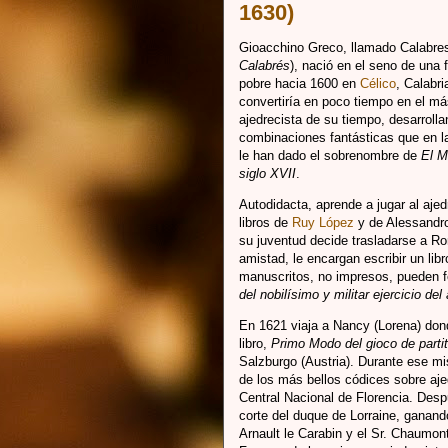
1630)
Gioacchino Greco, llamado Calabres
Calabrés
), nació en el seno de una 
pobre hacia 1600 en
Célico
, Calabr
convertiría en poco tiempo en el más
ajedrecista de su tiempo, desarroll
combinaciones fantásticas que en l
le han dado el sobrenombre de
El M
siglo XVII
.
Autodidacta, aprende a jugar al aje
libros de
Ruy López
y de Alessandro
su juventud decide trasladarse a R
amistad, le encargan escribir un lib
manuscritos, no impresos, pueden f
del nobilísimo y militar ejercicio del
En 1621 viaja a Nancy (Lorena) don
libro,
Primo Modo del gioco de parti
Salzburgo (Austria). Durante ese 
de los más bellos códices sobre aj
Central Nacional de Florencia. Desp
corte del duque de Lorraine, ganan
Arnault le Carabin y el Sr. Chaumon