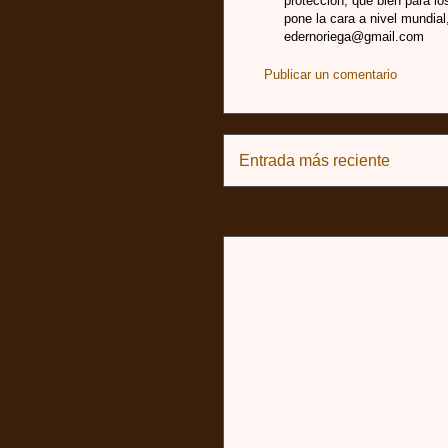
proteccion, que bien para lo
pone la cara a nivel mundia
edernoriega@gmail.com
Publicar un comentario
Entrada más reciente