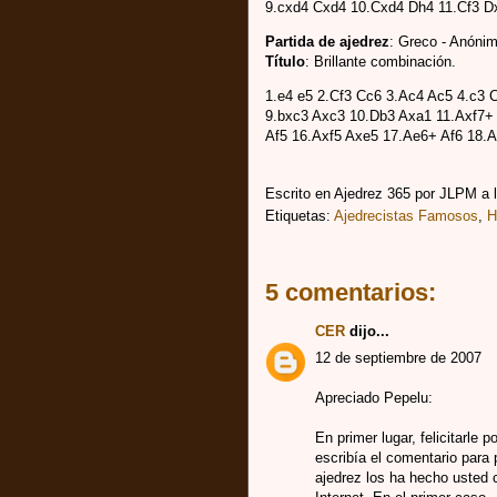
9.cxd4 Cxd4 10.Cxd4 Dh4 11.Cf3 D
Partida de ajedrez
: Greco - Anónim
Título
: Brillante combinación.
1.e4 e5 2.Cf3 Cc6 3.Ac4 Ac5 4.c3 
9.bxc3 Axc3 10.Db3 Axa1 11.Axf7+
Af5 16.Axf5 Axe5 17.Ae6+ Af6 18.
Escrito en Ajedrez 365 por
JLPM
a 
Etiquetas:
Ajedrecistas Famosos
,
H
5 comentarios:
CER
dijo...
12 de septiembre de 2007
Apreciado Pepelu:
En primer lugar, felicitarle p
escribía el comentario para p
ajedrez los ha hecho usted 