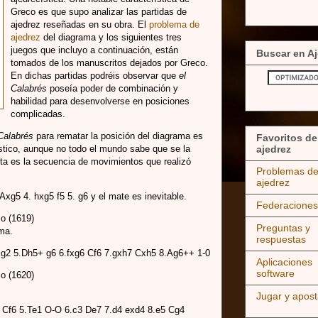
Greco es que supo analizar las partidas de
ajedrez reseñadas en su obra. El
problema de
ajedrez
del diagrama y los siguientes tres
juegos que incluyo a continuación, están
Buscar en Aj
tomados de los manuscritos dejados por Greco.
En dichas partidas podréis observar que
el
Calabrés
poseía poder de combinación y
habilidad para desenvolverse en posiciones
complicadas.
Calabrés
para rematar la posición del diagrama es
Favoritos de
ajedrez
stico, aunque no todo el mundo sabe que se la
ta es la secuencia de movimientos que realizó
Problemas d
ajedrez
xg5 4. hxg5 f5 5. g6 y el mate es inevitable.
Federaciones
o (1619)
Preguntas y
ama.
respuestas
Axg2 5.Dh5+ g6 6.fxg6 Cf6 7.gxh7 Cxh5 8.Ag6++ 1-0
Aplicaciones
software
o (1620)
Jugar y apost
 Cf6 5.Te1 O-O 6.c3 De7 7.d4 exd4 8.e5 Cg4