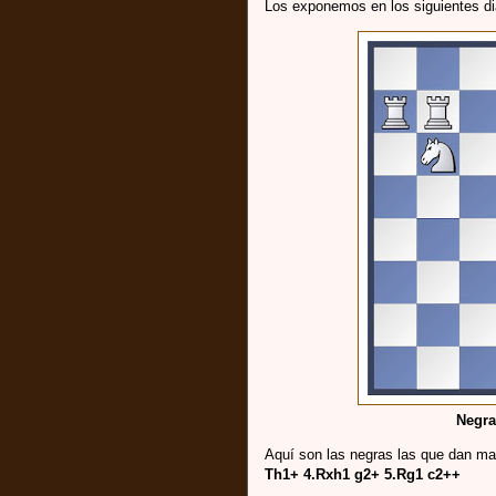
Los exponemos en los siguientes d
Negra
Aquí son las negras las que dan ma
Th1+ 4.Rxh1 g2+ 5.Rg1 c2++