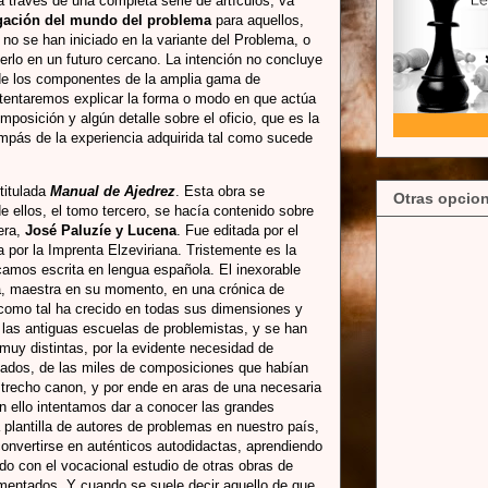
a través de una completa serie de artículos, va
gación del mundo del problema
para aquellos,
 no se han iniciado en la variante del Problema, o
rlo en un futuro cercano. La intención no concluye
 de los componentes de la amplia gama de
ntentaremos explicar la forma o modo en que actúa
posición y algún detalle sobre el oficio, que es la
ompás de la experiencia adquirida tal como sucede
 titulada
Manual de Ajedrez
. Esta obra se
Otras opcion
e ellos, el tomo tercero, se hacía contenido sobre
era,
José Paluzíe y Lucena
. Fue editada por el
por la Imprenta Elzeviriana. Tristemente es la
camos escrita en lengua española. El inexorable
a, maestra en su momento, en una crónica de
 como tal ha crecido en todas sus dimensiones y
 las antiguas escuelas de problemistas, y se han
 muy distintas, por la evidente necesidad de
llados, de las miles de composiciones que habían
strecho canon, y por ende en aras de una necesaria
 ello intentamos dar a conocer las grandes
 plantilla de autores de problemas en nuestro país,
onvertirse en auténticos autodidactas, aprendiendo
do con el vocacional estudio de otras obras de
mentados. Y cuando se suele decir aquello de que