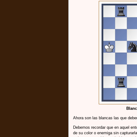
Blanc
Ahora son las blancas las que debe
Debemos recordar que en aquel enton
de su color o enemiga sin capturarl