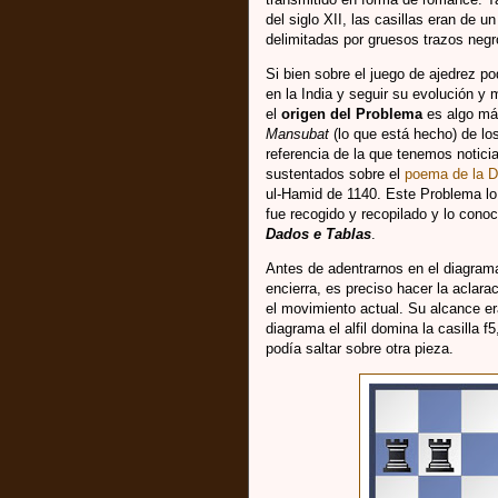
del siglo XII, las casillas eran de u
delimitadas por gruesos trazos neg
Si bien sobre el juego de ajedrez p
en la India y seguir su evolución y
el
origen del Problema
es algo más
Mansubat
(lo que está hecho) de los
referencia de la que tenemos notici
sustentados sobre el
poema de la D
ul-Hamid de 1140. Este Problema lo
fue recogido y recopilado y lo con
Dados e Tablas
.
Antes de adentrarnos en el diagram
encierra, es preciso hacer la aclarac
el movimiento actual. Su alcance era
diagrama el alfil domina la casilla f
podía saltar sobre otra pieza.