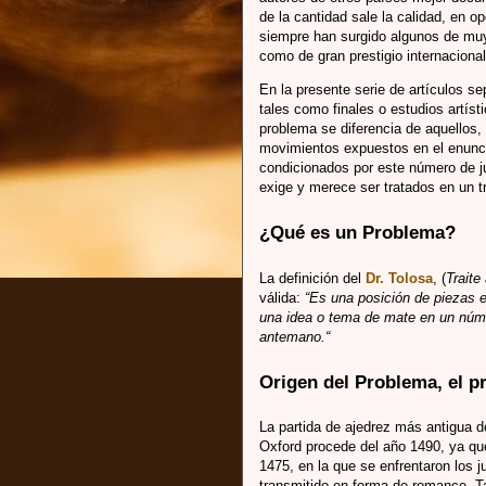
de la cantidad sale la calidad, en o
siempre han surgido algunos de muy
como de gran prestigio internacional
En la presente serie de artículos 
tales como finales o estudios artíst
problema se diferencia de aquellos,
movimientos expuestos en el enuncia
condicionados por este número de j
exige y merece ser tratados en un tr
¿Qué es un Problema?
La definición del
Dr. Tolosa
, (
Traite
válida:
“Es una posición de piezas e
una idea o tema de mate en un núm
antemano.“
Origen del Problema, el 
La partida de ajedrez más antigua de
Oxford procede del año 1490, ya qu
1475, en la que se enfrentaron los 
transmitido en forma de romance. T