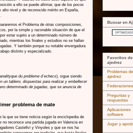
posición a ello se puede afirmar, que de los pocos
 alto nivel y de reconocido mérito en España,
.
Buscar en Aj
separaremos el Problema de otras composiciones,
icos, por la simple y razonable situación de que el
 por estar sujeto a un determinado número de
do, mientras los finales y estudios no se hallan
ugadas. Y también porque su notable envergadura
abajo distinto y especializado.
Favoritos de
ajedrez
Problemas d
 analityque du probleme d´echecs
), sigue siendo
ajedrez
n un tablero, dispuestas para realizar y embellecer
Federaciones
ero determinado de jugadas, que se anuncia de
Preguntas y
respuestas
primer problema de mate
Aplicaciones
software
 la que se tiene noticia según la enciclopedia de
e no reconoce una partida jugada en Valencia en
Jugar y apost
jugadores Castellví y Vinyoles y que se nos ha
ambién conocemos por tradición, que hasta finales