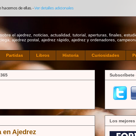
e hacemos de ellas.
-
Ver detalles adicionales
bre el ajedrez, noticias, actualidad, tutorial, aperturas, finales, estudi
ciega, ajedrez postal, ajedrez rápido, ajedrez y ordenadores, campeonat
Partidas
Libros
Historia
Curiosidades
P
 365
Subscríbete 
Los mejores
 en Ajedrez