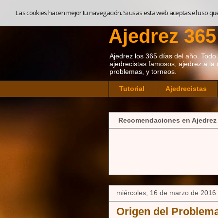
Las cookies hacen mejor tu navegación. Si usas esta web aceptas el uso qu
Ajedrez 365
Ajedrez los 365 días del año. Todo so
ajedrecistas famosos, ajedrez a la 
problemas, y torneos.
Tutorial
Ajedrecistas
Recomendaciones en Ajedrez
miércoles, 16 de marzo de 2016
Origen del Problema