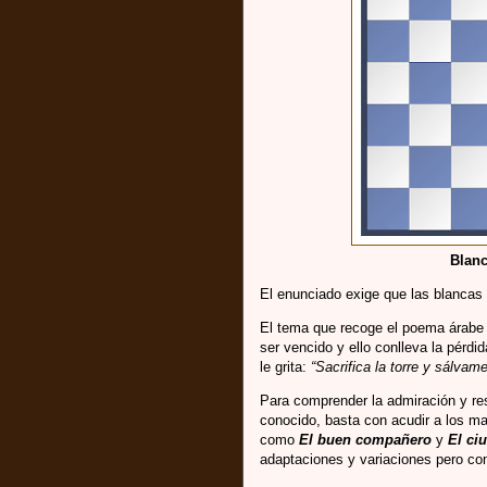
Blanc
El enunciado exige que las blancas
El tema que recoge el poema árabe s
ser vencido y ello conlleva la pérdi
le grita:
“Sacrifica la torre y sálvame
Para comprender la admiración y re
conocido, basta con acudir a los man
como
El buen compañero
y
El ci
adaptaciones y variaciones pero co