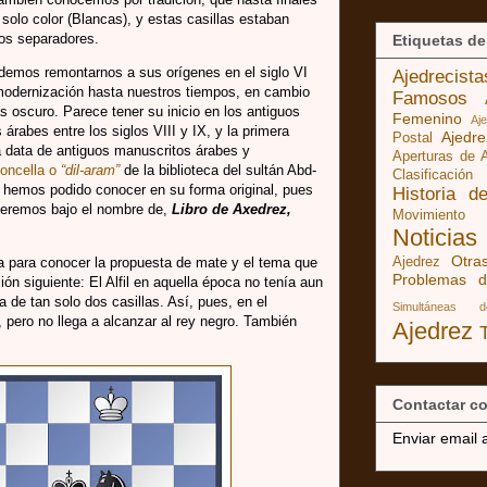
n solo color (Blancas), y estas casillas estaban
ros separadores.
Etiquetas de
odemos remontarnos a sus orígenes en el siglo VI
Ajedrecist
 modernización hasta nuestros tiempos, en cambio
Famosos
 oscuro. Parece tener su inicio en los antiguos
Femenino
Aj
 árabes entre los siglos VIII y IX, y la primera
Ajedr
Postal
a data de antiguos manuscritos árabes y
Aperturas de 
oncella o
“dil-aram”
de la biblioteca del sultán Abd-
Clasificación
 hemos podido conocer en su forma original, pues
Historia d
oceremos bajo el nombre de,
Libro de Axedrez,
Movimiento
Noticias
Otra
Ajedrez
a para conocer la propuesta de mate y el tema que
Problemas d
ión siguiente: El Alfil en aquella época no tenía aun
 de tan solo dos casillas. Así, pues, en el
Simultáneas 
5, pero no llega a alcanzar al rey negro. También
Ajedrez
Contactar co
Enviar email 