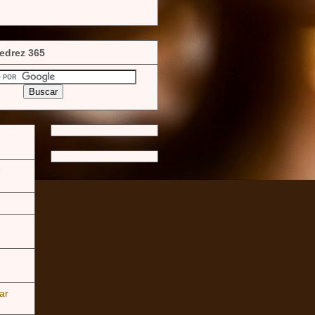
edrez 365
e
ar