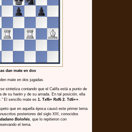
as dan mate en dos
 den mate en dos jugadas.
e sintetiza contando que el Califa está a punto de
da de su harén y de su amada. En tal posición, ella
.”
El sencillo mate es
1. Txf6+ Rxf6 2. Td6++
.
speto que en aquella época causó este primer tema
uscritos posteriores del siglo XIII, conocidos
udadano Boloñés
, que lo repitieron con
nservando el tema.