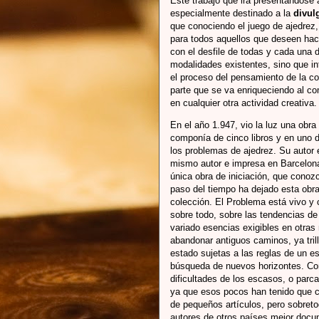
Este trabajo que irá presentándose 
especialmente destinado a la
divul
que conociendo el juego de ajedrez,
para todos aquellos que deseen hace
con el desfile de todas y cada una
modalidades existentes, sino que i
el proceso del pensamiento de la com
parte que se va enriqueciendo al c
en cualquier otra actividad creativa.
En el año 1.947, vio la luz una obra
componía de cinco libros y en uno d
los problemas de ajedrez. Su autor 
mismo autor e impresa en Barcelona 
única obra de iniciación, que conoz
paso del tiempo ha dejado esta obr
colección. El Problema está vivo y
sobre todo, sobre las tendencias de
variado esencias exigibles en otras
abandonar antiguos caminos, ya tri
estado sujetas a las reglas de un e
búsqueda de nuevos horizontes. Con
dificultades de los escasos, o parca
ya que esos pocos han tenido que c
de pequeños artículos, pero sobreto
autores de otros países mejor docu