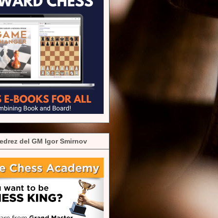
edrez del GM Igor Smirnov