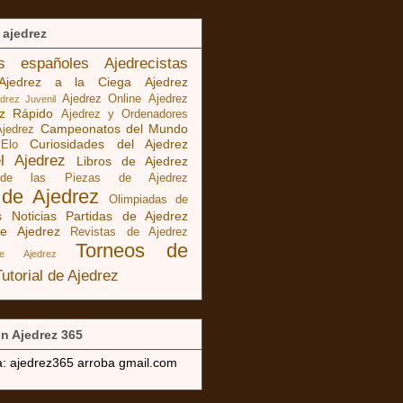
 ajedrez
as españoles
Ajedrecistas
Ajedrez a la Ciega
Ajedrez
Ajedrez Online
Ajedrez
edrez Juvenil
ez Rápido
Ajedrez y Ordenadores
Campeonatos del Mundo
Ajedrez
Curiosidades del Ajedrez
 Elo
el Ajedrez
Libros de Ajedrez
 de las Piezas de Ajedrez
 de Ajedrez
Olimpiadas de
s Noticias
Partidas de Ajedrez
e Ajedrez
Revistas de Ajedrez
Torneos de
de Ajedrez
Tutorial de Ajedrez
n Ajedrez 365
a: ajedrez365 arroba gmail.com