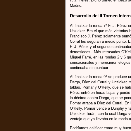
F. J. Pérez. Dicho torneo empezó s
Madrid.
Desarrollo del II Torneo Inte
Al finalizar la ronda 7ª F. J. Pérez
Unzicker. Era el que más victorias h
Francisco J. Pérez solamente sumó 
Corral les seguían a medio punto. E
F. J. Pérez y el segundo continuaba 
demasiadas-. Más retrasados O’Kel
Miquel Farré, en las rondas 2 y 6 q
sensacionales y merecieron elogios
continuaba sin puntuar.
Al finalizar la ronda 9ª se produce
Darga, Díez del Corral y Unzicker, t
tablas. Pomar y O’Kelly, que se hab
Pérez entró en horas bajas y perdió 
la décima contra Darga, que se pone 
Pomar atrapa a Díez del Corral. En l
O’Kelly, Pomar vence a Dunphy y te
Unzicker-Torán, con lo cual Darga v
ventaja que ya llevaba en la ronda an
Podríamos calificar como muy buena