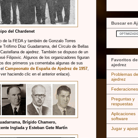
Buscar en Aj
ipo del Chardenet
rgo de la FEDA y también de Gonzalo Torres
e Trófimo Díaz Guadarrama, del Círculo de Bellas
 Castellana de ajedrez. También se dispuso de un
José Filipovic. Algunos de los organizadores figuran
Favoritos de
los dos primeros ya comentaba algunas de sus
ajedrez
 el
Campeonato de España de Ajedrez de 1957
,
er haciendo clic en el anterior enlace).
Problemas d
ajedrez
Federaciones
Preguntas y
respuestas
Aplicaciones
software
Guadarrama, Brígido Chamero,
ente Inglada y Esteban Gete Martín
Jugar y apost