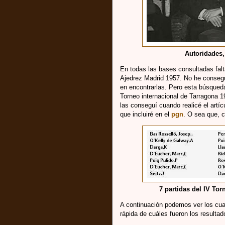
Autoridades,
En todas las bases consultadas falta
Ajedrez Madrid 1957. No he consegui
en encontrarlas. Pero esta búsqueda
Torneo internacional de Tarragona 1
las conseguí cuando realicé el artíc
que incluiré en el
pgn
. O sea que, c
7 partidas del IV To
A continuación podemos ver los cu
rápida de cuáles fueron los resultad