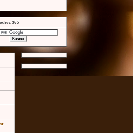
edrez 365
e
ar