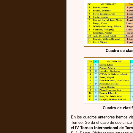
Cuadro de clas
Cuadro de clasif
En los cuadros anteriores hemos vis
Torneo. Se da el caso de que cinco
el
IV Torneo Internacional de Tar