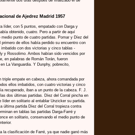
olamente dos días después de finalizado el de
rnacional de Ajedrez Madrid 1957
 era líder, con 5 puntos, empatado con Darga y
abía obtenido, cuatro. Pero a partir de aquí
medio punto de cuatro partidas. Pomar y Díez del
l primero de ellos había perdido su encuentro con
imbatido con dos victorias y cinco tablas -
ly y Rossolimo. Ambos habían sido vencidos por
ue, en palabras de Román Torán, fueron
 en La Vanguardia. Y Dunphy, pobrecito,
 un triple empate en cabeza, ahora comandada por
odos ellos imbatidos, con cuatro victorias y cinco
ía recuperado, iban a un punto de la cabeza. F. J.
las dos últimas partidas. Díez del Corral pincha en
líder en solitario al entablar Unzicker su partida.
a última partida Díez del Corral tropieza contra
rminan en tablas las partidas Darga-Farré y
ence en solitario, conservando el medio punto de
terior.
 la clasificación de Farré, ya que nadie ganó más