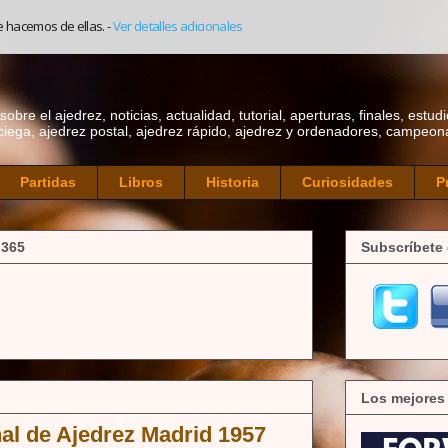
e hacemos de ellas.
-
Ver detalles adicionales
bre el ajedrez, noticias, actualidad, tutorial, aperturas, finales, estudi
ciega, ajedrez postal, ajedrez rápido, ajedrez y ordenadores, campeonat
Partidas
Libros
Historia
Curiosidades
P
 365
Subscríbete 
Los mejores
nal de Ajedrez Madrid 1957