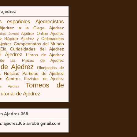
 ajedrez
as españoles
Ajedrecistas
Ajedrez a la Ciega
Ajedrez
Ajedrez Online
Ajedrez
edrez Juvenil
ez Rápido
Ajedrez y Ordenadores
Campeonatos del Mundo
Ajedrez
Curiosidades del Ajedrez
 Elo
el Ajedrez
Libros de Ajedrez
 de las Piezas de Ajedrez
 de Ajedrez
Olimpiadas de
s Noticias
Partidas de Ajedrez
e Ajedrez
Revistas de Ajedrez
Torneos de
de Ajedrez
Tutorial de Ajedrez
n Ajedrez 365
a: ajedrez365 arroba gmail.com