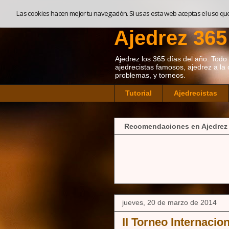
Las cookies hacen mejor tu navegación. Si usas esta web aceptas el uso qu
Ajedrez 365
Ajedrez los 365 días del año. Todo so
ajedrecistas famosos, ajedrez a la 
problemas, y torneos.
Tutorial
Ajedrecistas
Recomendaciones en Ajedrez
jueves, 20 de marzo de 2014
II Torneo Internacio