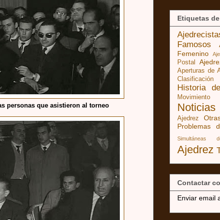
Etiquetas de
Ajedrecist
Famosos
Femenino
Aj
Ajedr
Postal
Aperturas de 
Clasificación
Historia d
Movimiento
Noticias
as personas que asistieron al torneo
Otra
Ajedrez
Problemas d
Simultáneas 
Ajedrez
Contactar co
Enviar email 