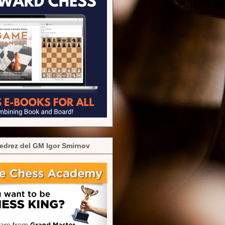
edrez del GM Igor Smirnov