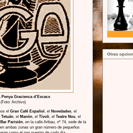
Otras opcion
a Penya Gracienca d’Escacs
(Foto: Archivo)
mos el
Gran Café Español
, el
Novedades
, el
l
Tetuán
, el
Manón
, el
Tívoli
, el
Teatre Nou
, el
l
Bar Parisién
, en la calle Aribau, nº 74, sede de la
en ambas zonas un gran número de pequeños
 eran como el pan nuestro de cada día.