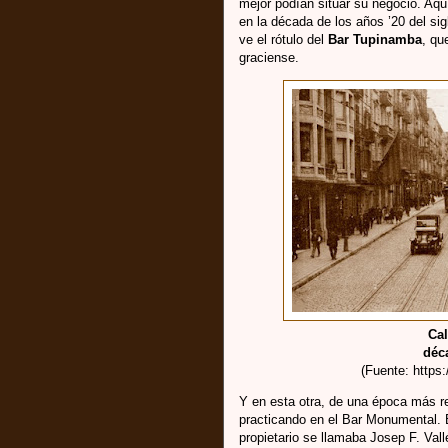
mejor podían situar su negocio. Aqu
en la década de los años ’20 del s
ve el rótulo del
Bar Tupinamba
, qu
graciense.
Cal
déc
(Fuente: https:
Y en esta otra, de una época más re
practicando en el Bar Monumental. E
propietario se llamaba Josep F. Val