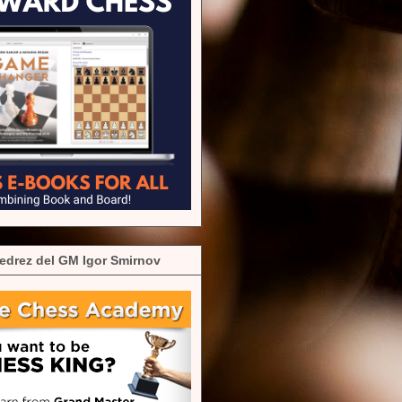
edrez del GM Igor Smirnov