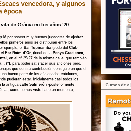
Escacs vencedora, y algunos
a época
 vila de Gràcia en los años '20
guió por poseer muy buenos jugadores de ajedrez
ellos primeros años se distribuían entre los
or ejemplo, el
Bar Tupinamba
(sede del
Club
 el B
ar Raïm d’Or
, (local de la
Penya Gracienca
,
ntal
, en el nº 25/27 de la misma calle, que también
nca…
(*)
, para poder satisfacer sus aficiones pero,
najes que con su contribución consiguieron que el
 una buena parte de los aficionados catalanes,
de pudieran estar. Inicialmente casi todos los
n la antigua
calle Salmerón
-posteriormente
Cursos de aj
àcia-, como hemos visto hace un momento,