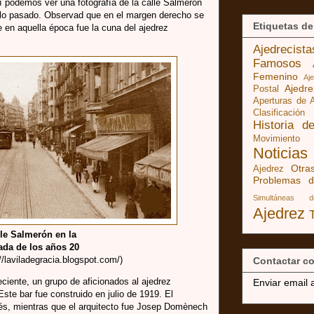
í podemos ver una fotografía de la calle Salmerón
iglo pasado. Observad que en el margen derecho se
Etiquetas de
e en aquella época fue la cuna del ajedrez
Ajedrecist
Famosos
Femenino
Aj
Ajedr
Postal
Aperturas de 
Clasificación
Historia d
Movimiento
Noticias
Otra
Ajedrez
Problemas d
Simultáneas 
Ajedrez
le Salmerón en la
ada de los años 20
//laviladegracia.blogspot.com/)
Contactar co
ciente, un grupo de aficionados al ajedrez
Enviar email 
ste bar fue construido en julio de 1919. El
lés, mientras que el arquitecto fue Josep Domènech