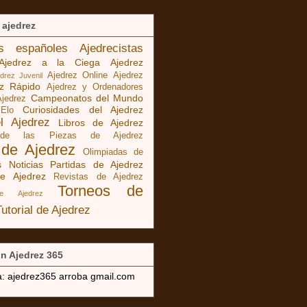
 ajedrez
as españoles
Ajedrecistas
Ajedrez a la Ciega
Ajedrez
Ajedrez Online
Ajedrez
edrez Juvenil
ez Rápido
Ajedrez y Ordenadores
Campeonatos del Mundo
Ajedrez
Curiosidades del Ajedrez
 Elo
el Ajedrez
Libros de Ajedrez
 de las Piezas de Ajedrez
 de Ajedrez
Olimpiadas de
s Noticias
Partidas de Ajedrez
e Ajedrez
Revistas de Ajedrez
Torneos de
de Ajedrez
Tutorial de Ajedrez
n Ajedrez 365
a: ajedrez365 arroba gmail.com