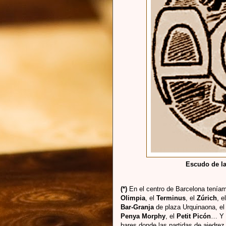
Escudo de l
(*)
En el centro de Barcelona tenía
Olimpia
, el
Terminus
, el
Zúrich
, e
Bar-Granja
de plaza Urquinaona, e
Penya Morphy
, el
Petit Picón
… Y 
bares donde las partidas de ajedrez