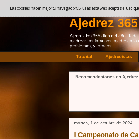
Las cookies hacen mejor tu navegación. Si usas esta web aceptas el uso qu
Ajedrez 365
Ajedrez los 365 días del año. Todo so
ajedrecistas famosos, ajedrez a la 
problemas, y torneos.
Tutorial
Ajedrecistas
Recomendaciones en Ajedrez
martes, 1 de octubre de 2024
I Campeonato de Cat