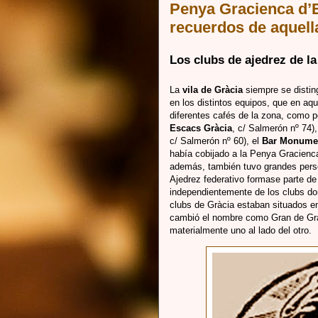
Penya Gracienca d’
recuerdos de aquell
Los clubs de ajedrez de la
La
vila de Gràcia
siempre se distin
en los distintos equipos, que en aqu
diferentes cafés de la zona, como p
Escacs Gràcia
, c/ Salmerón nº 74),
c/ Salmerón nº 60), el
Bar Monume
había cobijado a la Penya Gracie
además, también tuvo grandes perso
Ajedrez federativo formase parte de
independientemente de los clubs don
clubs de Gràcia estaban situados e
cambió el nombre como Gran de Gr
materialmente uno al lado del otro.