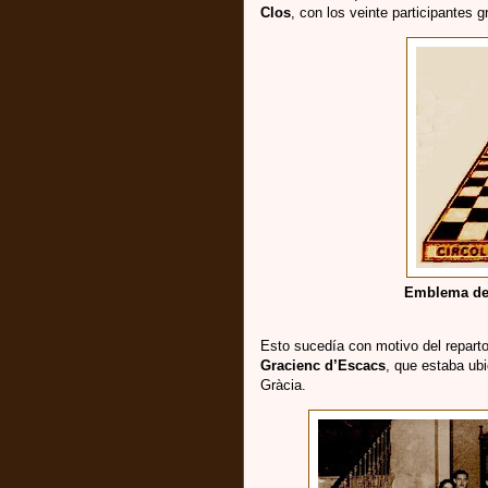
Clos
, con los veinte participantes
Emblema del
Esto sucedía con motivo del repart
Gracienc d’Escacs
, que estaba ub
Gràcia.