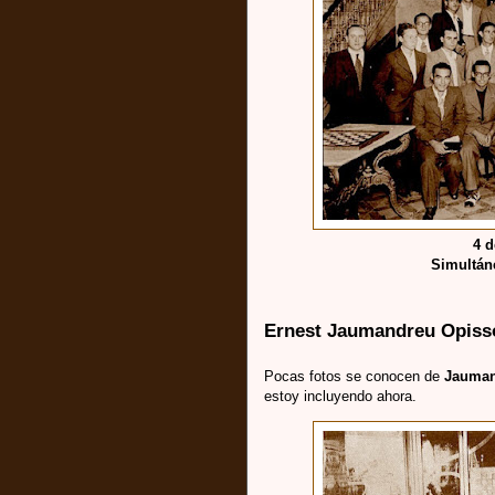
4 d
Simultán
Ernest Jaumandreu Opiss
Pocas fotos se conocen de
Jauma
estoy incluyendo ahora.