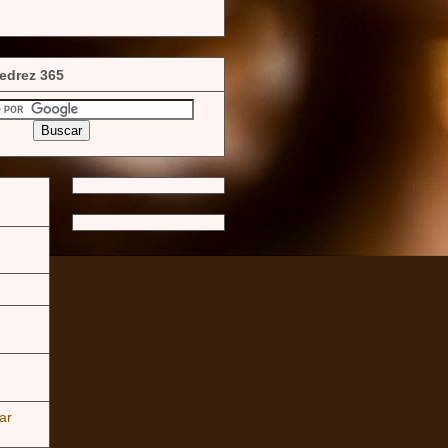
edrez 365
e
ar