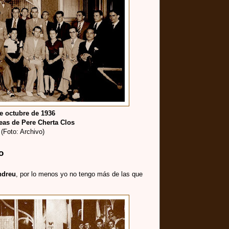
e octubre de 1936
eas de Pere Cherta Clos
(Foto: Archivo)
o
ndreu
, por lo menos yo no tengo más de las que