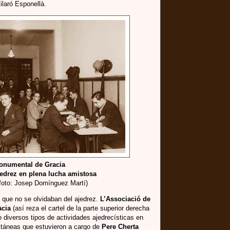
laró Esponellà.
onumental de Gracia
edrez en plena lucha amistosa
 foto: Josep Domínguez Martí)
 que no se olvidaban del ajedrez.
L’Associació de
àcia
(así reza el cartel de la parte superior derecha
o diversos tipos de actividades ajedrecísticas en
ltáneas que estuvieron a cargo de
Pere Cherta