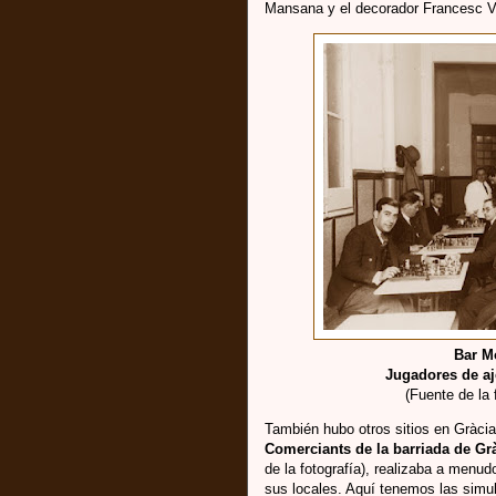
Mansana y el decorador Francesc Vi
Bar M
Jugadores de aj
(Fuente de la
También hubo otros sitios en Gràcia
Comerciants de la barriada de Gr
de la fotografía), realizaba a menud
sus locales. Aquí tenemos las simu