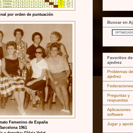
final por orden de puntuación
Buscar en Aj
Favoritos de
ajedrez
Problemas d
ajedrez
Federaciones
Preguntas y
respuestas
Aplicaciones
software
nato Femenino de España
Jugar y apost
Barcelona 1961
a a derecha: Glòria Velat,