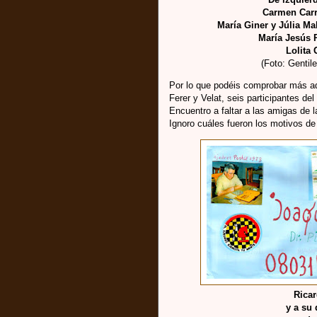
Carmen Carri
María Giner y Júlia M
María Jesús P
Lolita 
(Foto: Gentil
Por lo que podéis comprobar más ade
Ferer y Velat, seis participantes de
Encuentro a faltar a las amigas de l
Ignoro cuáles fueron los motivos de 
Rica
y a su 