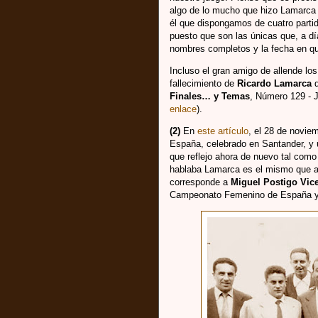
algo de lo mucho que hizo Lamarca
él que dispongamos de cuatro part
puesto que son las únicas que, a dí
nombres completos y la fecha en qu
Incluso el gran amigo de allende lo
fallecimiento de
Ricardo Lamarca
q
Finales… y Temas
, Número 129 - J
enlace
).
(2)
En
este artículo
, el 28 de novi
España, celebrado en Santander, y 
que reflejo ahora de nuevo tal como 
hablaba Lamarca es el mismo que a
corresponde a
Miguel Postigo Vic
Campeonato Femenino de España y 