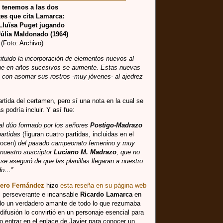
 tenemos a las dos
es que cita Lamarca:
Lluïsa Puget jugando
Júlia Maldonado (1964)
(Foto: Archivo)
tituido la incorporación de elementos nuevos al
que en años sucesivos se aumente. Estas nuevas
 con asomar sus rostros -muy jóvenes- al ajedrez
tida del certamen, pero sí una nota en la cual se
s podría incluir. Y así fue:
 al dúo formado por los señores
Postigo-Madrazo
partidas
(figuran cuatro partidas, incluidas en el
nocen)
del pasado campeonato femenino y muy
nuestro suscriptor
Luciano M. Madrazo
, que no
se aseguró de que las planillas llegaran a nuestro
ado…”
dero Fernández
hizo
esta reseña en su página web
l perseverante e incansable
Ricardo Lamarca
en
do un verdadero amante de todo lo que rezumaba
ifusión lo convirtió en un personaje esencial para
o entrar en el enlace de Javier para conocer un