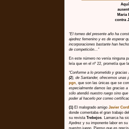
Aquí
ausent
Maria 
contra 
“El torneo del presente año ha cons
ajedrez femenino y es de esperar 
incorporaciones bastante han hecho
de competición…”
En este número no venía ninguna par
leía que en el nº 22, prometía que la
“Conforme a lo prometido y gracias
(2
), de Santander, ofrecemos unas 
pgn
, que son las únicas que se co
especialmente damos las gracias a 
sólo atendió nuestro ruego sino que 
poder al hacerlo por correo certific
(1)
El malogrado amigo
Javier Cor
donde comentaba el gran trabajo de
su revista
Trebejos
. Lamarca ha si
Ajedrez y su imponente labor en su d
nuestro juego. Pienso que es precis