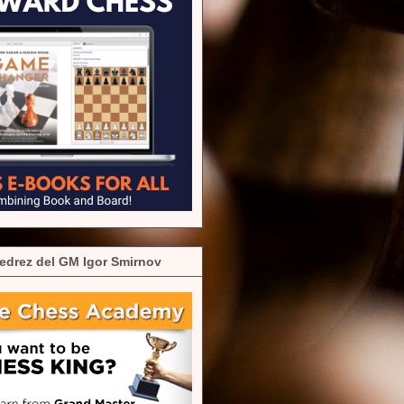
edrez del GM Igor Smirnov