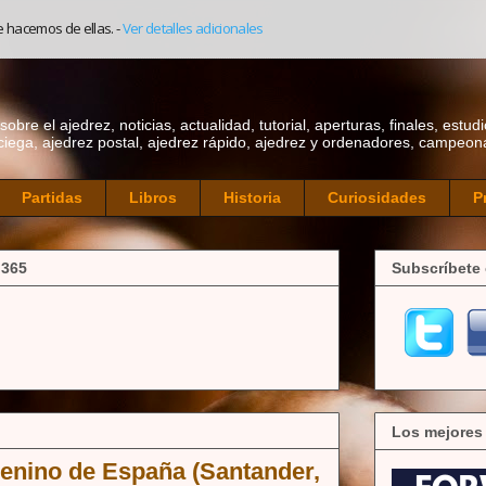
e hacemos de ellas.
-
Ver detalles adicionales
bre el ajedrez, noticias, actualidad, tutorial, aperturas, finales, estudi
ciega, ajedrez postal, ajedrez rápido, ajedrez y ordenadores, campeonat
Partidas
Libros
Historia
Curiosidades
P
 365
Subscríbete 
Los mejores
nino de España (Santander,