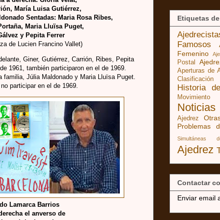
ón, María Luisa Gutiérrez,
aldonado Sentadas: Maria Rosa Ribes,
Etiquetas de
ortaña, Maria Lluïsa Puget,
Ajedrecist
Gálvez y Pepita Ferrer
Famosos
eza de Lucien Francino Vallet)
Femenino
Aj
lante, Giner, Gutiérrez, Carrión, Ribes, Pepita
Ajedr
Postal
l de 1961, también participaron en el de 1969.
Aperturas de 
a familia, Júlia Maldonado y Maria Lluïsa Puget.
Clasificación
no participar en el de 1969.
Historia d
Movimiento
Noticias
Otra
Ajedrez
Problemas d
Simultáneas 
Ajedrez
Contactar co
Enviar email 
rdo Lamarca Barrios
derecha el anverso de