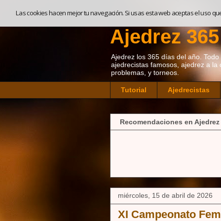
Las cookies hacen mejor tu navegación. Si usas esta web aceptas el uso qu
Ajedrez 365
Ajedrez los 365 días del año. Todo so
ajedrecistas famosos, ajedrez a la 
problemas, y torneos.
Tutorial
Ajedrecistas
Recomendaciones en Ajedrez
miércoles, 15 de abril de 2026
XI Campeonato Feme