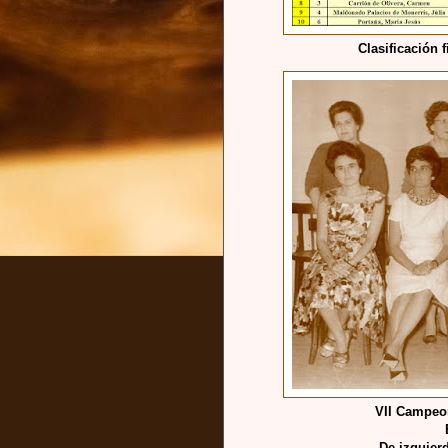
Clasificación 
VII Campeo
De izquierd