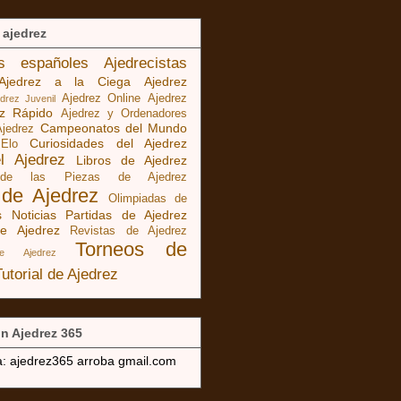
 ajedrez
as españoles
Ajedrecistas
Ajedrez a la Ciega
Ajedrez
Ajedrez Online
Ajedrez
edrez Juvenil
ez Rápido
Ajedrez y Ordenadores
Campeonatos del Mundo
Ajedrez
Curiosidades del Ajedrez
 Elo
el Ajedrez
Libros de Ajedrez
 de las Piezas de Ajedrez
 de Ajedrez
Olimpiadas de
s Noticias
Partidas de Ajedrez
e Ajedrez
Revistas de Ajedrez
Torneos de
de Ajedrez
Tutorial de Ajedrez
n Ajedrez 365
a: ajedrez365 arroba gmail.com