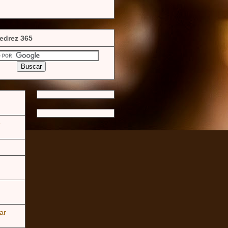
edrez 365
e
ar