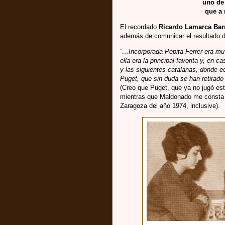
uno de 
que a 
El recordado
Ricardo Lamarca Bar
además de comunicar el resultado de
“…Incorporada Pepita Ferrer era muy 
ella era la principal favorita y, en ca
y las siguientes catalanas, donde
Puget, que sin duda se han retirado 
(Creo que Puget, que ya no jugó est
mientras que Maldonado me consta q
Zaragoza del año 1974, inclusive).