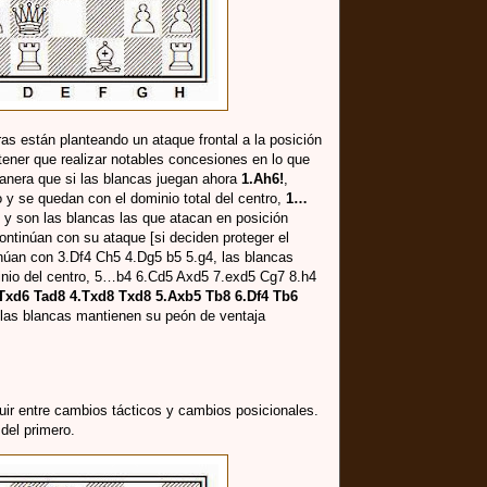
as están planteando un ataque frontal a la posición
tener que realizar notables concesiones en lo que
manera que si las blancas juegan ahora
1.Ah6!
,
y se quedan con el dominio total del centro,
1…
y son las blancas las que atacan en posición
continúan con su ataque [si deciden proteger el
úan con 3.Df4 Ch5 4.Dg5 b5 5.g4, las blancas
nio del centro, 5…b4 6.Cd5 Axd5 7.exd5 Cg7 8.h4
Txd6 Tad8 4.Txd8 Txd8 5.Axb5 Tb8 6.Df4 Tb6
las blancas mantienen su peón de ventaja
guir entre cambios tácticos y cambios posicionales.
del primero.