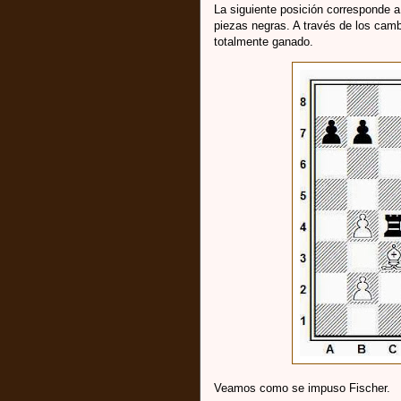
La siguiente posición corresponde a
piezas negras. A través de los camb
totalmente ganado.
Veamos como se impuso Fischer.