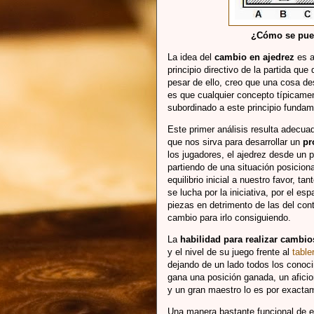
¿Cómo se pued
La idea del
cambio en ajedrez
es a
principio directivo de la partida qu
pesar de ello, creo que una cosa de
es que cualquier concepto típicamen
subordinado a este principio fundam
Este primer análisis resulta adecua
que nos sirva para desarrollar un
pr
los jugadores, el ajedrez desde un 
partiendo de una situación posicion
equilibrio inicial a nuestro favor, 
se lucha por la iniciativa, por el es
piezas en detrimento de las del cont
cambio para irlo consiguiendo.
La
habilidad para realizar cambio
y el nivel de su juego frente al
table
dejando de un lado todos los conoc
gana una posición ganada, un afici
y un gran maestro lo es por exacta
Una manera bastante funcional de 