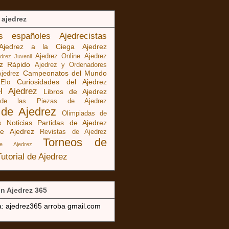
 ajedrez
as españoles
Ajedrecistas
Ajedrez a la Ciega
Ajedrez
Ajedrez Online
Ajedrez
edrez Juvenil
ez Rápido
Ajedrez y Ordenadores
Campeonatos del Mundo
Ajedrez
Curiosidades del Ajedrez
 Elo
el Ajedrez
Libros de Ajedrez
 de las Piezas de Ajedrez
 de Ajedrez
Olimpiadas de
s Noticias
Partidas de Ajedrez
e Ajedrez
Revistas de Ajedrez
Torneos de
de Ajedrez
Tutorial de Ajedrez
n Ajedrez 365
a: ajedrez365 arroba gmail.com