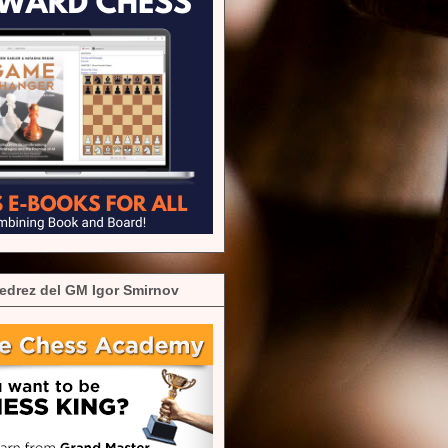
edrez del GM Igor Smirnov