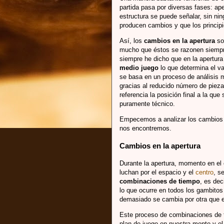
partida pasa por diversas fases: ape
estructura se puede señalar, sin ni
producen cambios y que los principi
Así, los
cambios en la apertura
so
mucho que éstos se razonen siempr
siempre he dicho que en la apertur
medio juego
lo que determina el va
se basa en un proceso de análisis
gracias al reducido número de pieza
referencia la posición final a la que 
puramente técnico.
Empecemos a analizar los cambios s
nos encontremos.
Cambios en la apertura
Durante la apertura, momento en el 
luchan por el espacio y el
centro
, s
combinaciones de tiempo
, es dec
lo que ocurre en todos los gambit
demasiado se cambia por otra que e
Este proceso de combinaciones de t
plan de juego en nuestra mente y el