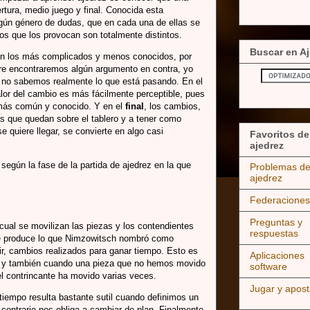
rtura, medio juego y final. Conocida esta
ngún género de dudas, que en cada una de ellas se
os que los provocan son totalmente distintos.
Buscar en Aj
n los más complicados y menos conocidos, por
e encontraremos algún argumento en contra, yo
a no sabemos realmente lo que está pasando. En el
lor del cambio es más fácilmente perceptible, pues
 más común y conocido. Y en el
final
, los cambios,
s que quedan sobre el tablero y a tener como
se quiere llegar, se convierte en algo casi
Favoritos de
ajedrez
egún la fase de la partida de ajedrez en la que
Problemas d
ajedrez
Federaciones
Preguntas y
cual se movilizan las piezas y los contendientes
respuestas
e produce lo que Nimzowitsch nombró como
ir, cambios realizados para ganar tiempo. Esto es
Aplicaciones
os y también cuando una pieza que no hemos movido
software
l contrincante ha movido varias veces.
Jugar y apost
iempo resulta bastante sutil cuando definimos un
 contrario nos obliga a cambiar de plan. Finalmente