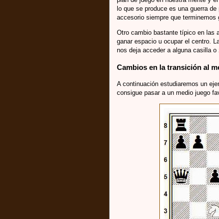
lo que se produce es una guerra de 
accesorio siempre que terminemos 
Otro cambio bastante típico en las a
ganar espacio u ocupar el centro. L
nos deja acceder a alguna casilla o
Cambios en la transición al m
A continuación estudiaremos un eje
consigue pasar a un medio juego fav