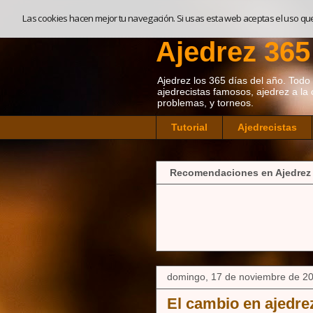
Las cookies hacen mejor tu navegación. Si usas esta web aceptas el uso qu
Ajedrez 365
Ajedrez los 365 días del año. Todo so
ajedrecistas famosos, ajedrez a la 
problemas, y torneos.
Tutorial
Ajedrecistas
Recomendaciones en Ajedrez
domingo, 17 de noviembre de 2
El cambio en ajedre