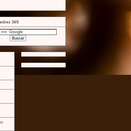
edrez 365
e
ar