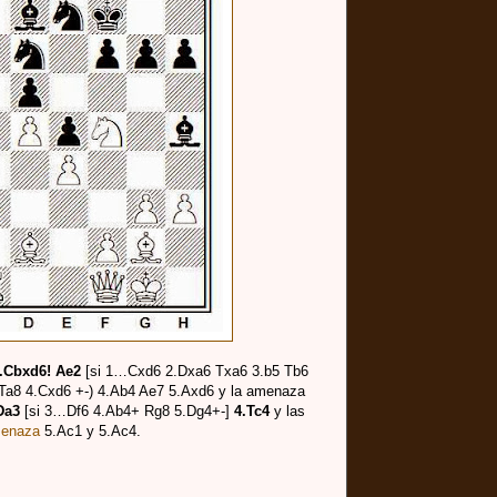
.Cbxd6! Ae2
[si 1…Cxd6 2.Dxa6 Txa6 3.b5 Tb6
a8 4.Cxd6 +-) 4.Ab4 Ae7 5.Axd6 y la amenaza
Da3
[si 3…Df6 4.Ab4+ Rg8 5.Dg4+-]
4.Tc4
y las
menaza
5.Ac1 y 5.Ac4.