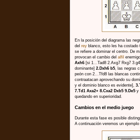
En la posición del diagrama las negr
del
rey
blanco, esto les ha costado 
se refiere a dominar el centro. De 
provocan el cambio del
alfil
enemigo 
Axh6
[si 1…Tad8 2.Axg7 Rxg7 3.g4 
dominante]
2.Dxh6 b5
, las negras 
peón con 2…Tfd8 las blancas contin
contraatacan aprovechando su domi
y el dominio blanco es evidente],
3.
7.Td1 Axa2+ 8.Cxa2 Dxb5 9.De5
y 
quedando en superioridad.
Cambios en el medio juego
Durante esta fase es posible distin
A continuación veremos un ejemplo 