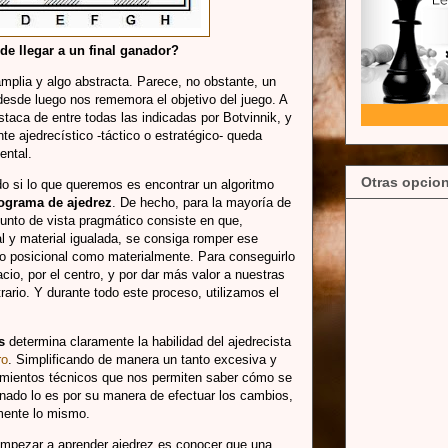
e llegar a un final ganador?
mplia y algo abstracta. Parece, no obstante, un
e desde luego nos rememora el objetivo del juego. A
staca de entre todas las indicadas por Botvinnik, y
te ajedrecístico -táctico o estratégico- queda
ental.
Otras opcion
do si lo que queremos es encontrar un algoritmo
ograma de ajedrez
. De hecho, para la mayoría de
punto de vista pragmático consiste en que,
al y material igualada, se consiga romper ese
tanto posicional como materialmente. Para conseguirlo
pacio, por el centro, y por dar más valor a nuestras
rario. Y durante todo este proceso, utilizamos el
s
determina claramente la habilidad del ajedrecista
ro
. Simplificando de manera un tanto excesiva y
imientos técnicos que nos permiten saber cómo se
onado lo es por su manera de efectuar los cambios,
mente lo mismo.
empezar a aprender ajedrez es conocer que una