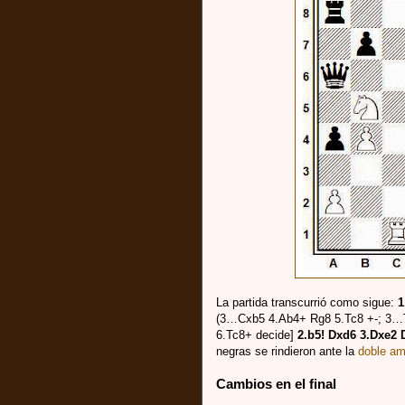
La partida transcurrió como sigue:
1
(3…Cxb5 4.Ab4+ Rg8 5.Tc8 +-; 3…T
6.Tc8+ decide]
2.b5! Dxd6 3.Dxe2 
negras se rindieron ante la
doble a
Cambios en el final