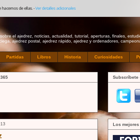
e hacemos de ellas.
-
Ver detalles adicionales
bre el ajedrez, noticias, actualidad, tutorial, aperturas, finales, estudi
ciega, ajedrez postal, ajedrez rápido, ajedrez y ordenadores, campeonat
Partidas
Libros
Historia
Curiosidades
P
 365
Subscríbete 
013
Los mejores
z